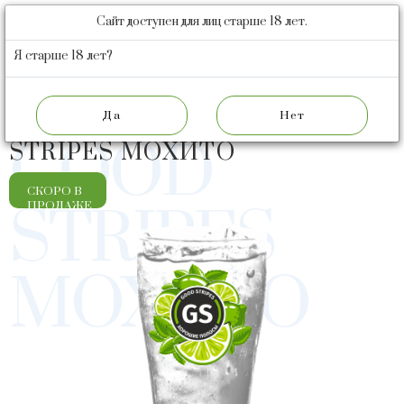
Сайт доступен для лиц старше 18 лет.
БАРНАУЛЬСКИЙ
ПИВОВАРЕННЫЙ
Я старше 18 лет?
ЗАВОД
НАПИТОК
НАПИТОК GOOD
GOOD
STRIPES МОХИТО
СКОРО В
STRIPES
ПРОДАЖЕ
МОХИТО