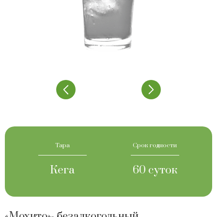
Тара
Срок годности
Кега
60 суток
«Мохито»- безалкогольный