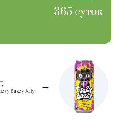
365 суток
д
→
zzy Buzzy Jelly