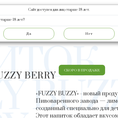
Сайт доступен для лиц старше 18 лет.
КЦИЯ
НОВОСТИ
АКЦИОНЕРАМ
О ЗАВОДЕ
Ф
старше 18 лет?
ПРОДУКЦИЯ
БЕЗАЛКОГОЛЬНЫЕ НАПИТКИ
ИТОК
СКОРО В ПРОДАЖЕ
UZZY BERRY
Y BUZ
«FUZZY BUZZY» - новый проду
Пивоваренного завода — лимо
созданный специально для де
Этот напиток обладает вкусо