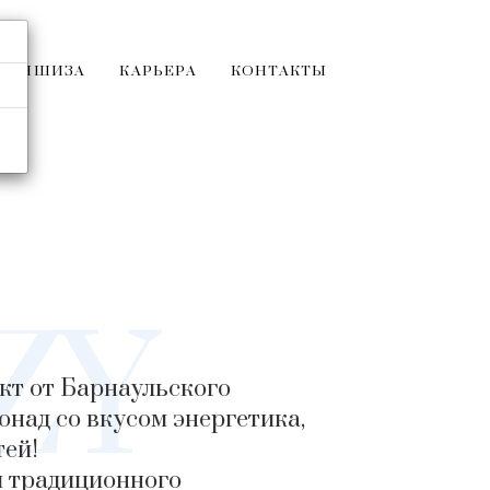
РАНШИЗА
КАРЬЕРА
КОНТАКТЫ
ZY
кт от Барнаульского
над со вкусом энергетика,
тей!
м традиционного