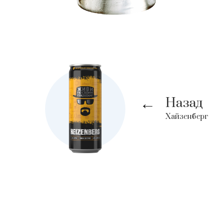
Назад
→
Хайзенберг