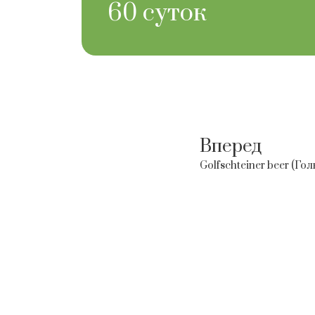
60 суток
Вперед
Golfschteiner beer (Г