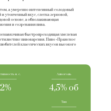
том, а умеренно интенсивный солодовый
 и утонченный вкус, слегка зерновой,
довой основе, а обволакивающая
ения и созревания пива.
, ненавязчивая быстропроходящая хмелевая
 стилистике пивоварения. Пиво «Пражское
 любителей классических вкусов высокого
тивность н. с.
Алкоголь
12%
4,5% об
Тип