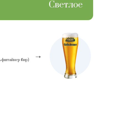
Светлое
→
ольфштайнер бир)