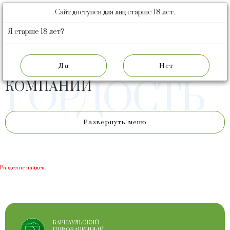
Сайт доступен для лиц старше 18 лет.
БАРНАУЛЬСКИЙ
ПИВОВАРЕННЫЙ
Я старше 18 лет?
ЗАВОД
НАША
НАГРАДЫ
ГОРДОСТЬ
КОМПАНИИ
Развернуть меню
Раздел не найден.
БАРНАУЛЬСКИЙ
ПИВОВАРЕННЫЙ