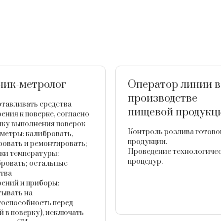
ник-метролог
Оператор линии в
производстве
тавливать средства
пищевой продукц
ения к поверке, согласно
ику выполнения поверок
Контроль розлива готово
метры: калибровать,
продукции.
овать и ремонтировать;
Проведение технологиче
ки температуры:
процедур.
ровать; остальные
тва
ений и приборы:
тывать на
тоспособность перед
й в поверку), исключать