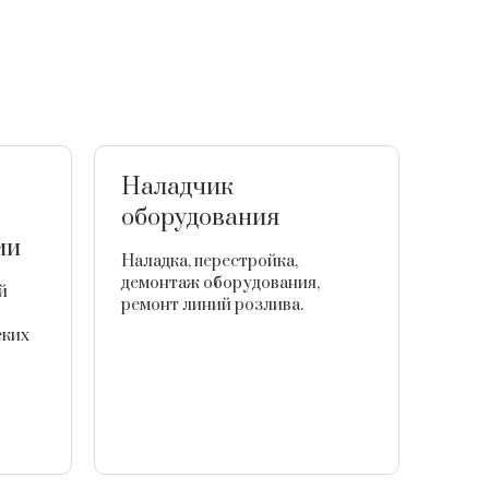
Наладчик
Мо
оборудования
обо
ии
Наладка, перестройка,
Нару
демонтаж оборудования,
Съем
й
ремонт линий розлива.
Мойк
авто
ских
полу
обор
вруч