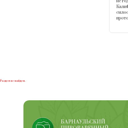
не го
Калиб
силос
прото
Раздел не найден.
БАРНАУЛЬСКИЙ