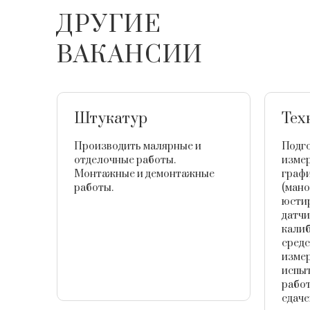
ДРУГИЕ
ВАКАНСИИ
Штукатур
Тех
Производить малярные и
Подго
отделочные работы.
измер
Монтажные и демонтажные
граф
работы.
(мано
юстир
датчи
калиб
средс
измер
испы
рабо
сдаче