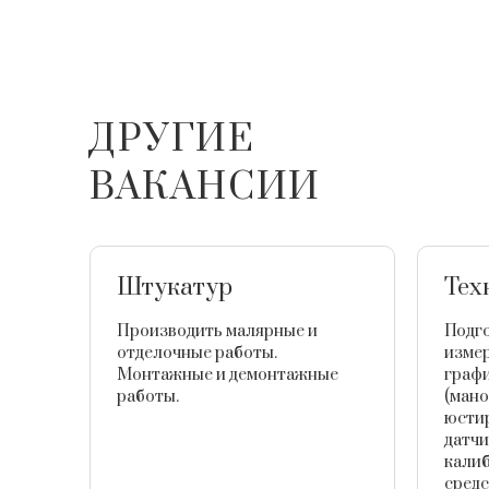
ДРУГИЕ
ВАКАНСИИ
Штукатур
Тех
Производить малярные и
Подго
отделочные работы.
измер
Монтажные и демонтажные
граф
работы.
(мано
юстир
датчи
калиб
средс