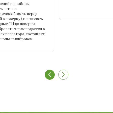
ений и приборы:
тывать на
тоспособность перед
й в поверку), исключать
дные СИ до поверки.
ровать термоподвески в
ах элеватора, составлять
колы калибровок.