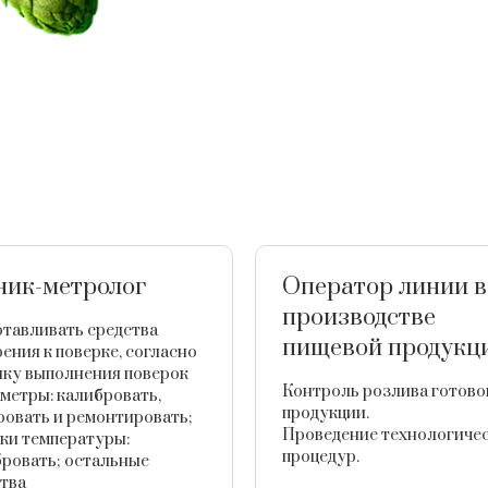
ник-метролог
Оператор линии в
производстве
тавливать средства
пищевой продукц
ения к поверке, согласно
ику выполнения поверок
Контроль розлива готово
метры: калибровать,
продукции.
овать и ремонтировать;
Проведение технологиче
ки температуры:
процедур.
ровать; остальные
тва