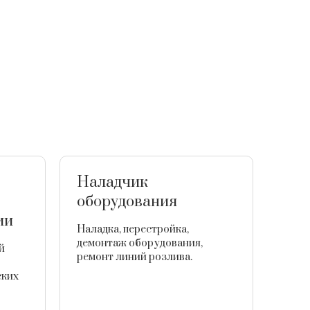
Наладчик
Мо
оборудования
обо
ии
Наладка, перестройка,
Нару
демонтаж оборудования,
Съем
й
ремонт линий розлива.
Мойк
авто
ских
полу
обор