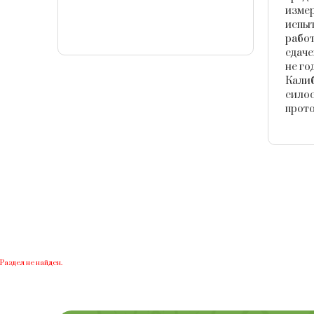
измер
испы
рабо
сдаче
не го
Калиб
силос
прото
Раздел не найден.